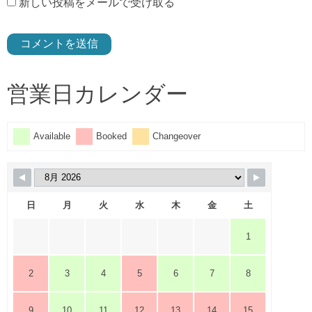
新しい投稿をメールで受け取る
営業日カレンダー
Available
Booked
Changeover
日
月
火
水
木
金
土
1
2
3
4
5
6
7
8
9
10
11
12
13
14
15