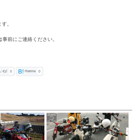
ます。
は事前にご連絡ください。
B!
いね!
Hatena
0
0